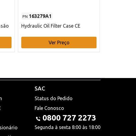
163279A1
48145970
PN
PN
ssão
Hydraulic Oil Filter Case CE
Filtro de com
x 75 mm L Ca
Ver Preço
V
SAC
n
Status do Pedido
E
Fale Conosco
0800 727 2273
Segunda à sexta 8:00 às 18:00
sionário