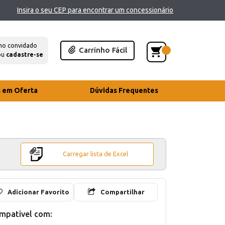
Insira o seu CEP para encontrar um concessionário
mo convidado
Carrinho Fácil
ou
cadastre-se
s em Oferta
Dúvidas Frequentes
Carregar lista de Excel
Adicionar Favorito
Compartilhar
mpativel com: