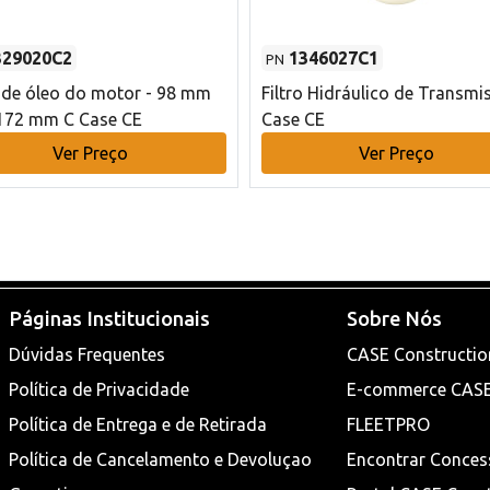
329020C2
1346027C1
PN
o de óleo do motor - 98 mm
Filtro Hidráulico de Transmi
172 mm C Case CE
Case CE
Ver Preço
Ver Preço
Páginas Institucionais
Sobre Nós
Dúvidas Frequentes
CASE Constructio
Política de Privacidade
E-commerce CAS
Política de Entrega e de Retirada
FLEETPRO
Política de Cancelamento e Devoluçao
Encontrar Conces