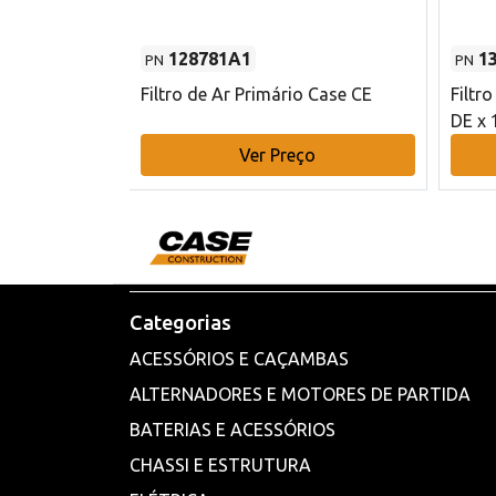
128781A1
1
PN
PN
l - 80 mm DE
Filtro de Ar Primário Case CE
Filtr
DE x 
o
Ver Preço
Categorias
ACESSÓRIOS E CAÇAMBAS
ALTERNADORES E MOTORES DE PARTIDA
BATERIAS E ACESSÓRIOS
CHASSI E ESTRUTURA