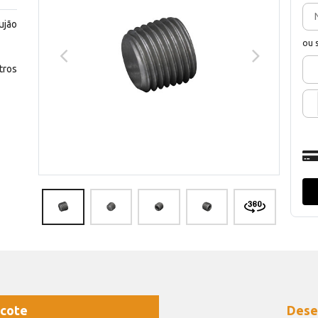
ujão
ou 
ros
cote
Dese