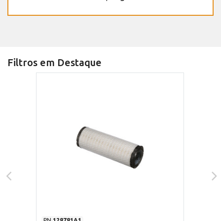
Filtros em Destaque
PN
128781A1