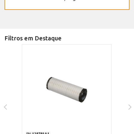
Filtros em Destaque
PN
128781A1