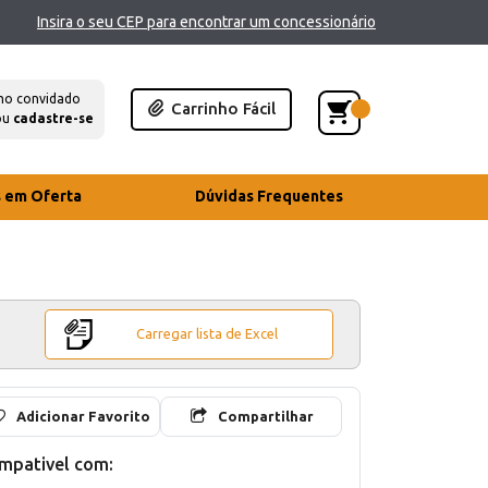
Insira o seu CEP para encontrar um concessionário
mo convidado
Carrinho Fácil
ou
cadastre-se
s em Oferta
Dúvidas Frequentes
Carregar lista de Excel
Adicionar Favorito
Compartilhar
mpativel com: