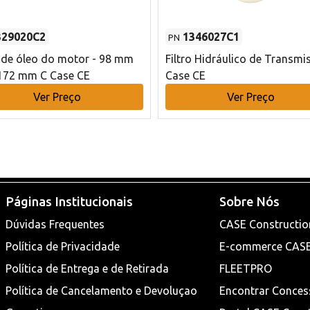
329020C2
1346027C1
PN
o de óleo do motor - 98 mm
Filtro Hidráulico de Transmi
172 mm C Case CE
Case CE
Ver Preço
Ver Preço
Páginas Institucionais
Sobre Nós
Dúvidas Frequentes
CASE Constructio
Política de Privacidade
E-commerce CAS
Política de Entrega e de Retirada
FLEETPRO
Política de Cancelamento e Devoluçao
Encontrar Conces