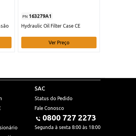
163279A1
48145970
PN
PN
ssão
Hydraulic Oil Filter Case CE
Filtro de com
x 75 mm L Ca
Ver Preço
V
SAC
n
Status do Pedido
E
Fale Conosco
0800 727 2273
Segunda à sexta 8:00 às 18:00
sionário