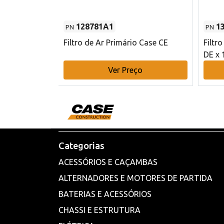
128781A1
1
PN
PN
l - 80 mm DE
Filtro de Ar Primário Case CE
Filtr
DE x 
o
Ver Preço
Categorias
ACESSÓRIOS E CAÇAMBAS
ALTERNADORES E MOTORES DE PARTIDA
BATERIAS E ACESSÓRIOS
CHASSI E ESTRUTURA