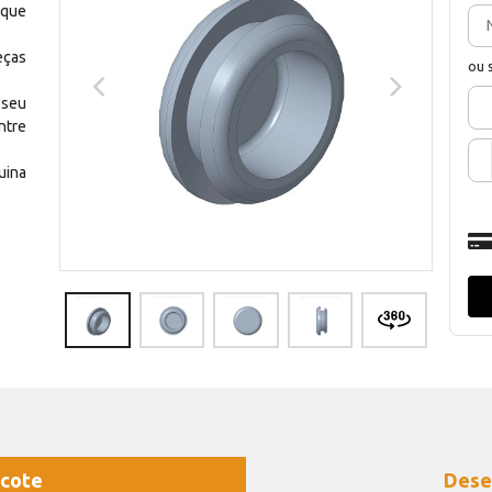
 que
eças
ou 
 seu
ntre
uina
cote
Dese