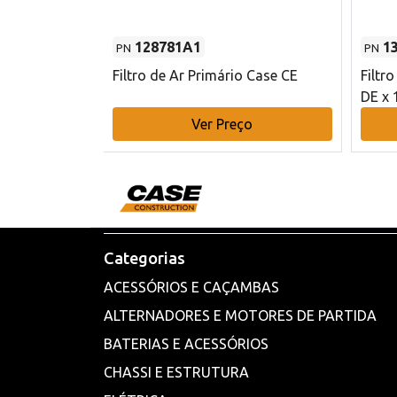
128781A1
1
PN
PN
l - 80 mm DE
Filtro de Ar Primário Case CE
Filtr
DE x 
o
Ver Preço
Categorias
ACESSÓRIOS E CAÇAMBAS
ALTERNADORES E MOTORES DE PARTIDA
BATERIAS E ACESSÓRIOS
CHASSI E ESTRUTURA