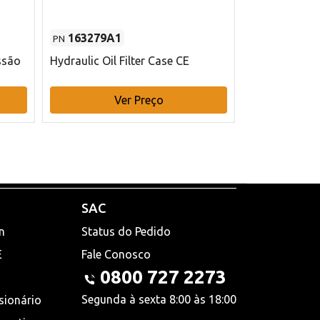
163279A1
48145970
PN
PN
ssão
Hydraulic Oil Filter Case CE
Filtro de com
x 75 mm L Ca
Ver Preço
V
SAC
n
Status do Pedido
E
Fale Conosco
0800 727 2273
Segunda à sexta 8:00 às 18:00
sionário