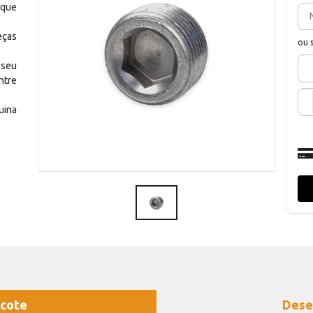
 que
eças
ou 
 seu
ntre
uina
cote
Dese