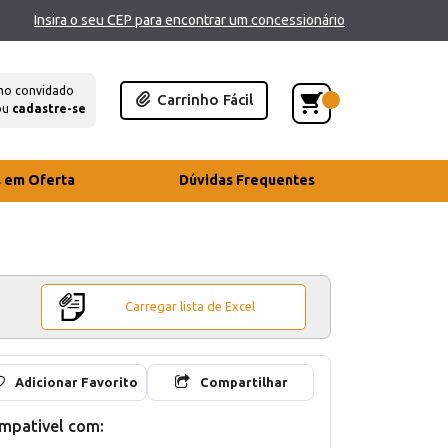
Insira o seu CEP para encontrar um concessionário
mo convidado
Carrinho Fácil
ou
cadastre-se
s em Oferta
Dúvidas Frequentes
Carregar lista de Excel
Adicionar Favorito
Compartilhar
mpativel com: