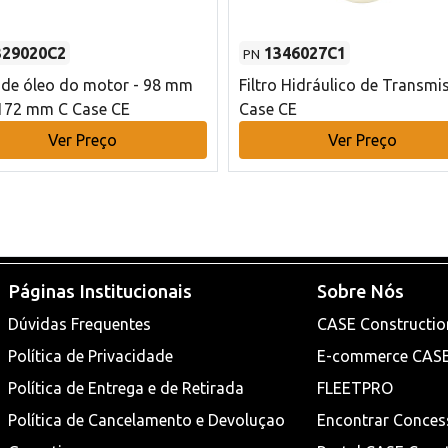
329020C2
1346027C1
PN
o de óleo do motor - 98 mm
Filtro Hidráulico de Transmi
172 mm C Case CE
Case CE
Ver Preço
Ver Preço
Páginas Institucionais
Sobre Nós
Dúvidas Frequentes
CASE Constructio
Política de Privacidade
E-commerce CAS
Política de Entrega e de Retirada
FLEETPRO
Política de Cancelamento e Devoluçao
Encontrar Conces