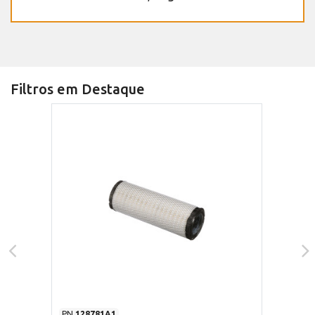
Filtros em Destaque
PN
128781A1