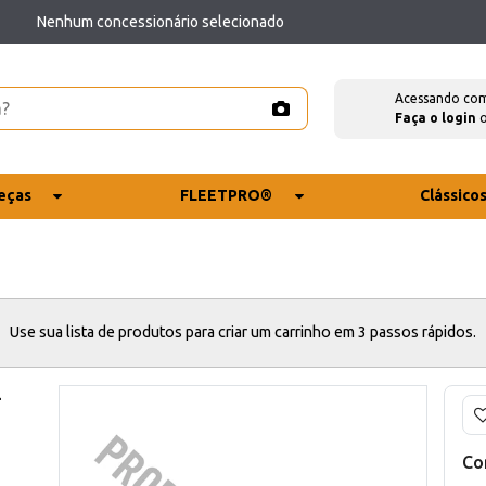
Nenhum concessionário selecionado
Acessando co
Faça o login
eças
FLEETPRO®
Clássico
Use sua lista de produtos para criar um carrinho em 3 passos rápidos.
-
Co