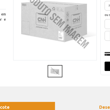
o em
ou 
ar e
cote
Dese