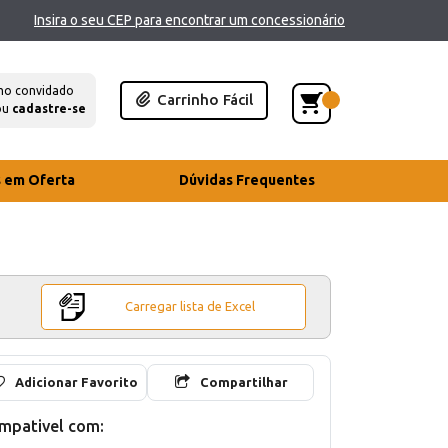
Insira o seu CEP para encontrar um concessionário
mo convidado
Carrinho Fácil
ou
cadastre-se
s em Oferta
Dúvidas Frequentes
Carregar lista de Excel
Adicionar Favorito
Compartilhar
mpativel com: