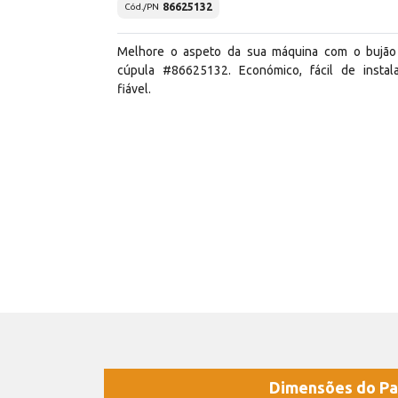
86625132
Cód./PN
Melhore o aspeto da sua máquina com o bujã
cúpula #86625132. Económico, fácil de instal
fiável.
Dimensões do Pa