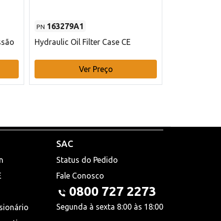
163279A1
48145970
PN
PN
ssão
Hydraulic Oil Filter Case CE
Filtro de com
x 75 mm L Ca
Ver Preço
V
SAC
n
Status do Pedido
E
Fale Conosco
0800 727 2273
Segunda à sexta 8:00 às 18:00
sionário