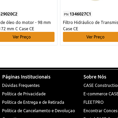
329020C2
1346027C1
PN
o de óleo do motor - 98 mm
Filtro Hidráulico de Transmi
172 mm C Case CE
Case CE
Ver Preço
Ver Preço
Páginas Institucionais
Sobre Nós
Dúvidas Frequentes
CASE Constructio
Política de Privacidade
E-commerce CAS
Política de Entrega e de Retirada
FLEETPRO
Política de Cancelamento e Devoluçao
Encontrar Conces