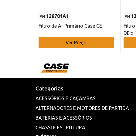
128781A1
1
PN
PN
l - 80 mm DE
Filtro de Ar Primário Case CE
Filtr
DE x 
o
Ver Preço
Categorias
ACESSÓRIOS E CAÇAMBAS
ALTERNADORES E MOTORES DE PARTIDA
BATERIAS E ACESSÓRIOS
CHASSI E ESTRUTURA