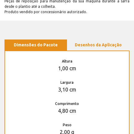
Peças de reposição para manutenção dá sua máquina durante a safra
desde o plantio até a colheita.
Produto vendido por concessionário autorizado.
Dimensões do Pacote
Desenhos da Aplicação
Altura
1,00 cm
Largura
3,10 cm
Comprimento
4,80 cm
Peso
2,00 g