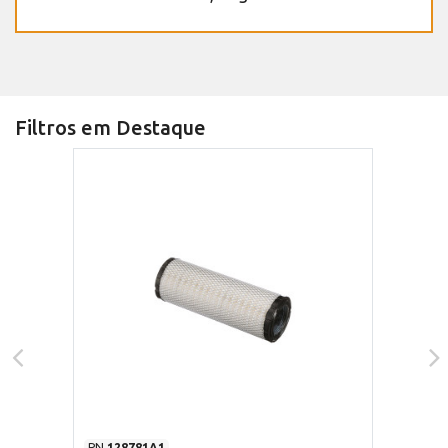
Filtros em Destaque
PN
128781A1