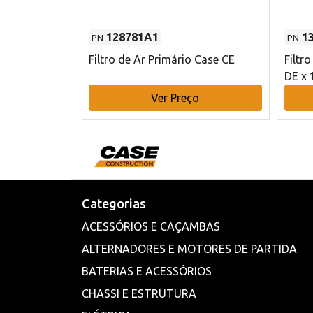
128781A1
1
PN
PN
l - 80 mm DE
Filtro de Ar Primário Case CE
Filtr
DE x 
o
Ver Preço
Categorias
ACESSÓRIOS E CAÇAMBAS
ALTERNADORES E MOTORES DE PARTIDA
BATERIAS E ACESSÓRIOS
CHASSI E ESTRUTURA