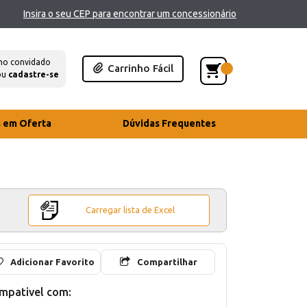
Insira o seu CEP para encontrar um concessionário
mo convidado
Carrinho Fácil
ou
cadastre-se
s em Oferta
Dúvidas Frequentes
Carregar lista de Excel
Adicionar Favorito
Compartilhar
mpativel com: