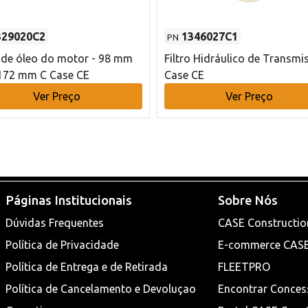
329020C2
1346027C1
PN
o de óleo do motor - 98 mm
Filtro Hidráulico de Transmi
172 mm C Case CE
Case CE
Ver Preço
Ver Preço
Páginas Institucionais
Sobre Nós
Dúvidas Frequentes
CASE Constructio
Política de Privacidade
E-commerce CAS
Política de Entrega e de Retirada
FLEETPRO
Política de Cancelamento e Devoluçao
Encontrar Conces