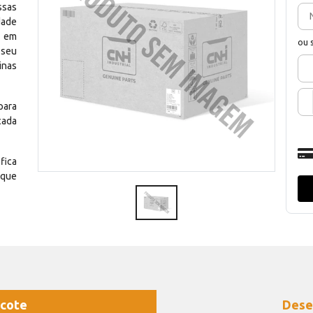
ssas
dade
e em
ou 
 seu
inas
para
cada
fica
 que
cote
Dese