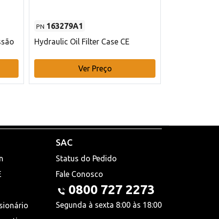
163279A1
48145970
PN
PN
ssão
Hydraulic Oil Filter Case CE
Filtro de com
x 75 mm L Ca
Ver Preço
V
SAC
n
Status do Pedido
E
Fale Conosco
0800 727 2273
Segunda à sexta 8:00 às 18:00
sionário