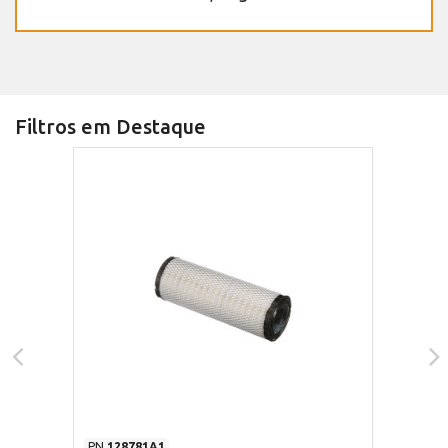
Filtros em Destaque
PN
128781A1