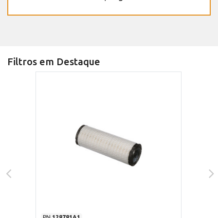
Filtros em Destaque
PN
128781A1