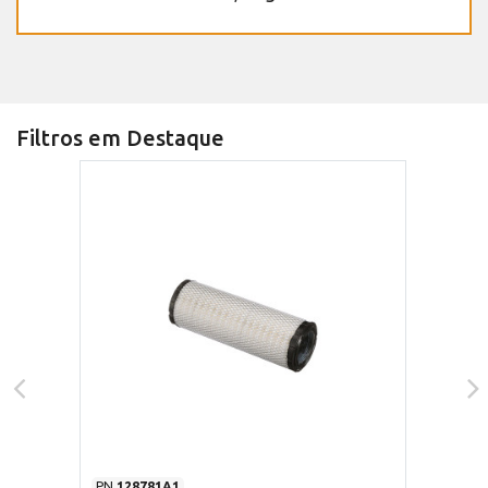
Filtros em Destaque
PN
128781A1