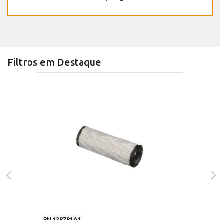
Filtros em Destaque
PN
128781A1