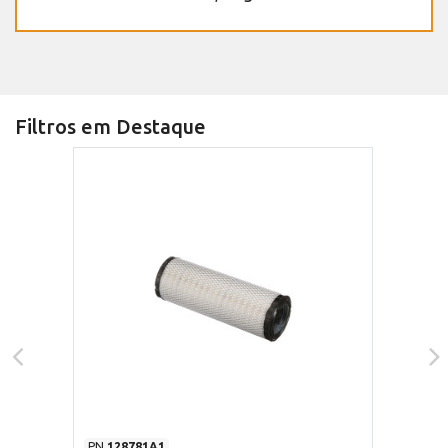
Filtros em Destaque
PN
128781A1