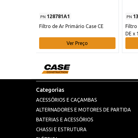
128781A1
1
PN
PN
l - 80 mm DE
Filtro de Ar Primário Case CE
Filtr
DE x 
o
Ver Preço
Categorias
ACESSÓRIOS E CAÇAMBAS
ALTERNADORES E MOTORES DE PARTIDA
BATERIAS E ACESSÓRIOS
CHASSI E ESTRUTURA