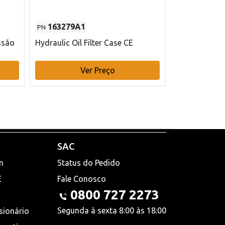
163279A1
48145970
PN
PN
ssão
Hydraulic Oil Filter Case CE
Filtro de com
x 75 mm L Ca
Ver Preço
V
SAC
n
Status do Pedido
E
Fale Conosco
0800 727 2273
Segunda à sexta 8:00 às 18:00
sionário