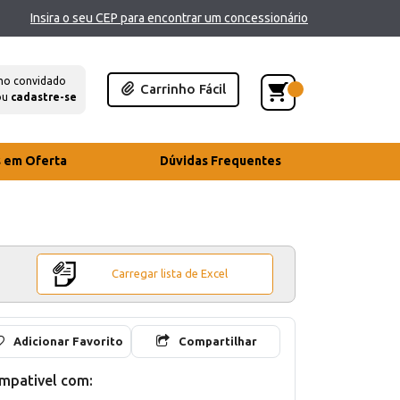
Insira o seu CEP para encontrar um concessionário
mo convidado
Carrinho Fácil
ou
cadastre-se
s em Oferta
Dúvidas Frequentes
Carregar lista de Excel
Adicionar Favorito
Compartilhar
mpativel com: