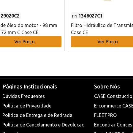
329020C2
1346027C1
PN
o de óleo do motor - 98 mm
Filtro Hidráulico de Transmi
172 mm C Case CE
Case CE
Ver Preço
Ver Preço
Páginas Institucionais
Sobre Nós
Dúvidas Frequentes
CASE Constructio
Política de Privacidade
E-commerce CAS
Política de Entrega e de Retirada
FLEETPRO
Política de Cancelamento e Devoluçao
Encontrar Conces