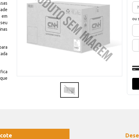
ssas
dade
e em
ou 
 seu
inas
para
cada
fica
 que
cote
Dese