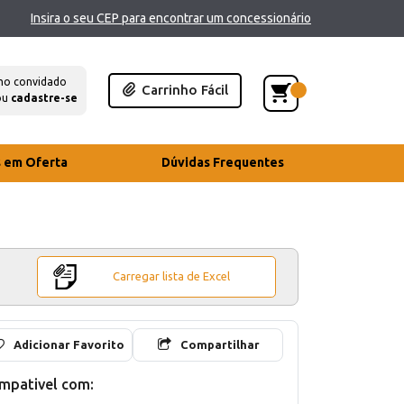
Insira o seu CEP para encontrar um concessionário
mo convidado
Carrinho Fácil
ou
cadastre-se
s em Oferta
Dúvidas Frequentes
Carregar lista de Excel
Adicionar Favorito
Compartilhar
mpativel com: