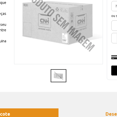
 que
eças
ou 
 seu
ntre
uina
cote
Dese