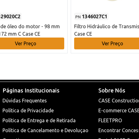
329020C2
1346027C1
PN
o de óleo do motor - 98 mm
Filtro Hidráulico de Transmi
172 mm C Case CE
Case CE
Ver Preço
Ver Preço
Páginas Institucionais
Sobre Nós
Dúvidas Frequentes
CASE Constructio
Política de Privacidade
E-commerce CAS
Política de Entrega e de Retirada
FLEETPRO
Política de Cancelamento e Devoluçao
Encontrar Conces