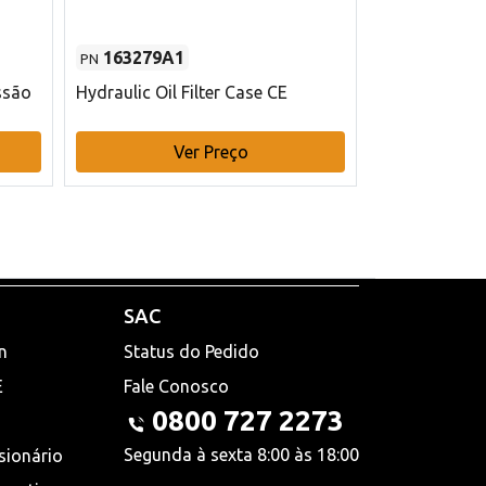
163279A1
48145970
PN
PN
ssão
Hydraulic Oil Filter Case CE
Filtro de com
x 75 mm L Ca
Ver Preço
V
SAC
n
Status do Pedido
E
Fale Conosco
0800 727 2273
Segunda à sexta 8:00 às 18:00
sionário