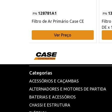
128781A1
1
PN
PN
l - 80 mm DE
Filtro de Ar Primário Case CE
Filtr
DE x 
o
Ver Preço
Categorias
ACESSÓRIOS E CAÇAMBAS
ALTERNADORES E MOTORES DE PARTIDA
BATERIAS E ACESSÓRIOS
CHASSI E ESTRUTURA