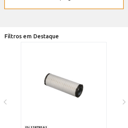
Filtros em Destaque
PN
128781A1