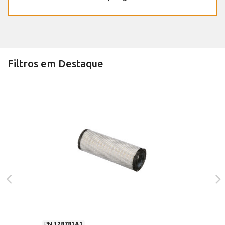
Filtros em Destaque
PN
128781A1