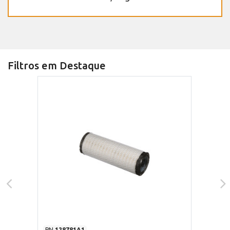
Filtros em Destaque
PN
128781A1