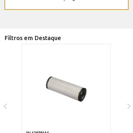
Filtros em Destaque
PN
128781A1