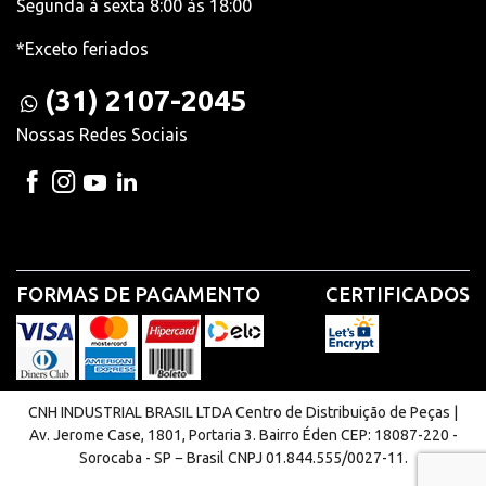
Segunda à sexta 8:00 às 18:00
*Exceto feriados
(31) 2107-2045
Nossas Redes Sociais
FORMAS DE PAGAMENTO
CERTIFICADOS
CNH INDUSTRIAL BRASIL LTDA Centro de Distribuição de Peças |
Av. Jerome Case, 1801, Portaria 3. Bairro Éden CEP: 18087-220 -
Sorocaba - SP − Brasil CNPJ 01.844.555/0027-11.