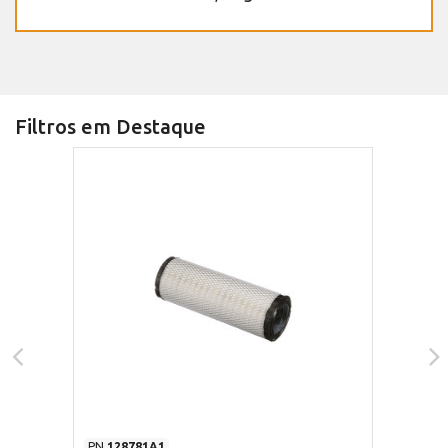
Filtros em Destaque
PN
128781A1