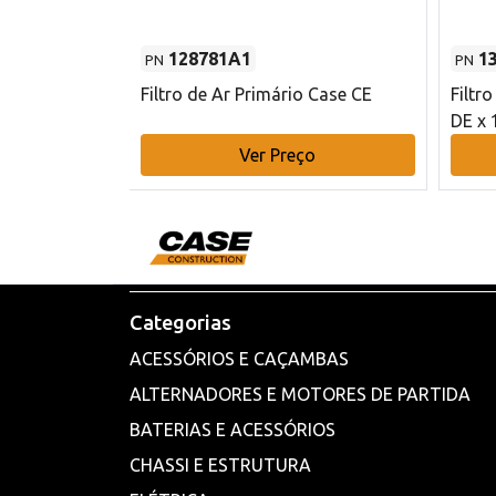
128781A1
1
PN
PN
l - 80 mm DE
Filtro de Ar Primário Case CE
Filtr
DE x 
o
Ver Preço
Categorias
ACESSÓRIOS E CAÇAMBAS
ALTERNADORES E MOTORES DE PARTIDA
BATERIAS E ACESSÓRIOS
CHASSI E ESTRUTURA