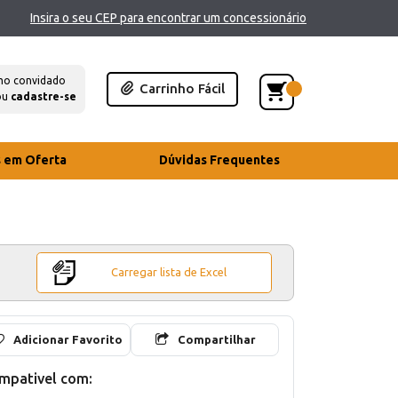
Insira o seu CEP para encontrar um concessionário
mo convidado
Carrinho Fácil
ou
cadastre-se
s em Oferta
Dúvidas Frequentes
Carregar lista de Excel
Adicionar Favorito
Compartilhar
mpativel com: