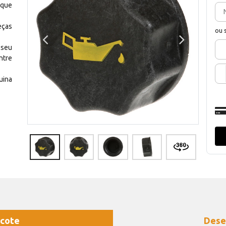
 que
eças
ou 
 seu
ntre
uina
cote
Dese