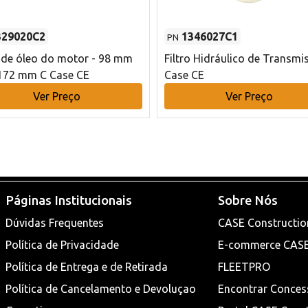
329020C2
1346027C1
PN
o de óleo do motor - 98 mm
Filtro Hidráulico de Transmi
172 mm C Case CE
Case CE
Ver Preço
Ver Preço
Páginas Institucionais
Sobre Nós
Dúvidas Frequentes
CASE Constructio
Política de Privacidade
E-commerce CAS
Política de Entrega e de Retirada
FLEETPRO
Política de Cancelamento e Devoluçao
Encontrar Conces