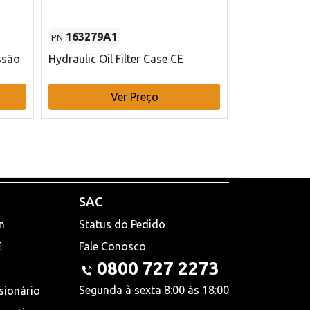
163279A1
48145970
PN
PN
ssão
Hydraulic Oil Filter Case CE
Filtro de com
x 75 mm L Ca
Ver Preço
V
SAC
n
Status do Pedido
E
Fale Conosco
0800 727 2273
Segunda à sexta 8:00 às 18:00
sionário