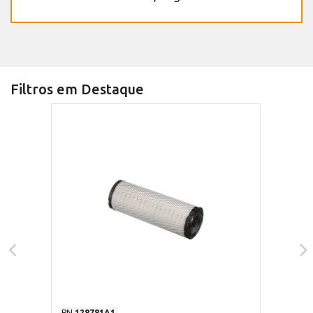
Filtros em Destaque
PN
128781A1