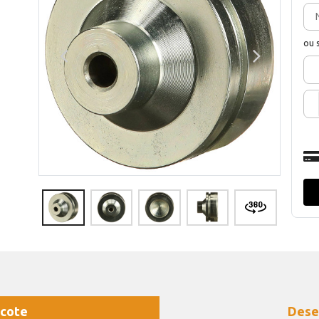
ou 
cote
Dese