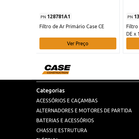
128781A1
1
PN
PN
l - 80 mm DE
Filtro de Ar Primário Case CE
Filtr
DE x 
o
Ver Preço
Categorias
ACESSÓRIOS E CAÇAMBAS
ALTERNADORES E MOTORES DE PARTIDA
BATERIAS E ACESSÓRIOS
CHASSI E ESTRUTURA