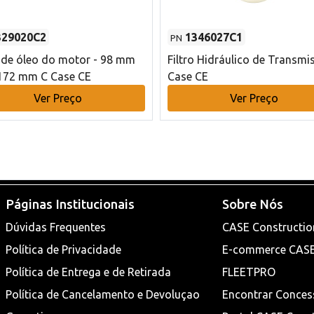
329020C2
1346027C1
PN
o de óleo do motor - 98 mm
Filtro Hidráulico de Transmi
172 mm C Case CE
Case CE
Ver Preço
Ver Preço
Páginas Institucionais
Sobre Nós
Dúvidas Frequentes
CASE Constructio
Política de Privacidade
E-commerce CAS
Política de Entrega e de Retirada
FLEETPRO
Política de Cancelamento e Devoluçao
Encontrar Conces