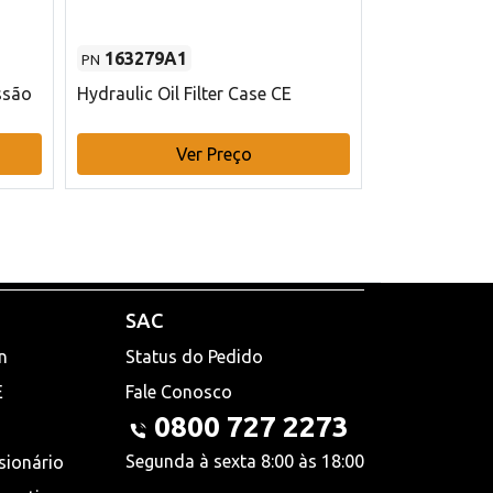
163279A1
48145970
PN
PN
ssão
Hydraulic Oil Filter Case CE
Filtro de com
x 75 mm L Ca
Ver Preço
V
SAC
n
Status do Pedido
E
Fale Conosco
0800 727 2273
Segunda à sexta 8:00 às 18:00
sionário