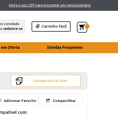
Insira o seu CEP para encontrar um concessionário
mo convidado
Carrinho Fácil
ou
cadastre-se
s em Oferta
Dúvidas Frequentes
Carregar lista de Excel
Adicionar Favorito
Compartilhar
mpativel com: