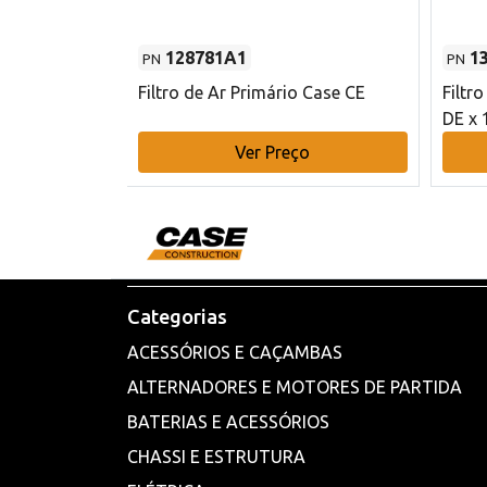
128781A1
1
PN
PN
l - 80 mm DE
Filtro de Ar Primário Case CE
Filtr
DE x 
o
Ver Preço
Categorias
ACESSÓRIOS E CAÇAMBAS
ALTERNADORES E MOTORES DE PARTIDA
BATERIAS E ACESSÓRIOS
CHASSI E ESTRUTURA