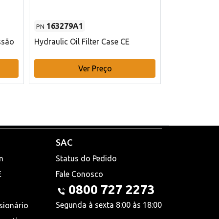
163279A1
48145970
PN
PN
ssão
Hydraulic Oil Filter Case CE
Filtro de com
x 75 mm L Ca
Ver Preço
V
SAC
n
Status do Pedido
E
Fale Conosco
0800 727 2273
Segunda à sexta 8:00 às 18:00
sionário