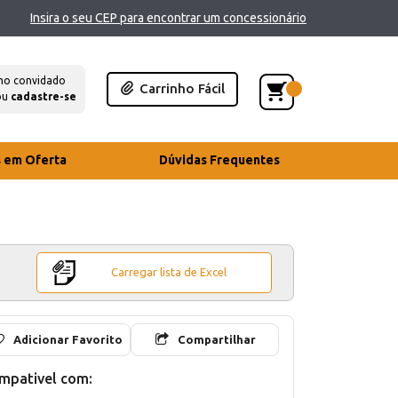
Insira o seu CEP para encontrar um concessionário
mo convidado
Carrinho Fácil
ou
cadastre-se
s em Oferta
Dúvidas Frequentes
Carregar lista de Excel
Adicionar Favorito
Compartilhar
mpativel com: