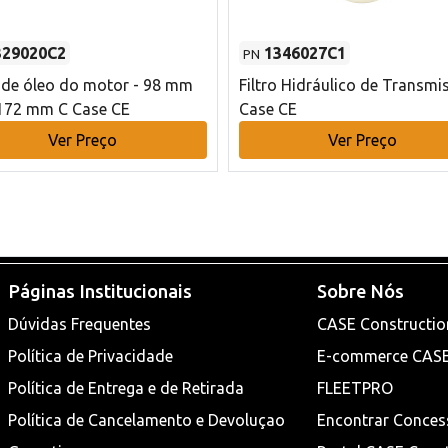
329020C2
1346027C1
PN
o de óleo do motor - 98 mm
Filtro Hidráulico de Transmi
172 mm C Case CE
Case CE
Ver Preço
Ver Preço
Páginas Institucionais
Sobre Nós
Dúvidas Frequentes
CASE Constructio
Política de Privacidade
E-commerce CAS
Política de Entrega e de Retirada
FLEETPRO
Política de Cancelamento e Devoluçao
Encontrar Conces