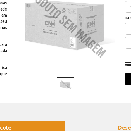
ssas
dade
e em
ou 
 seu
inas
para
cada
fica
 que
cote
Dese