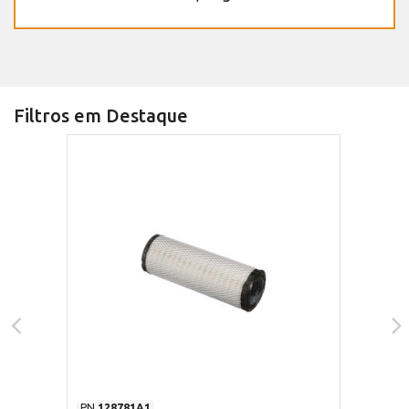
Filtros em Destaque
PN
128781A1