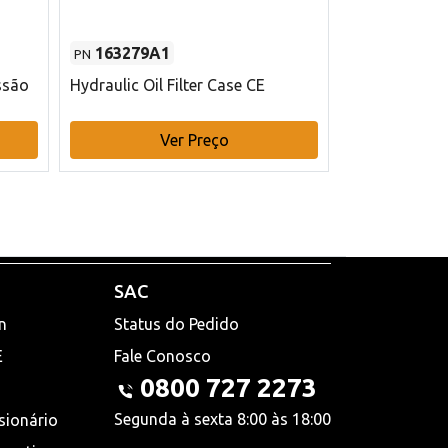
163279A1
48145970
PN
PN
ssão
Hydraulic Oil Filter Case CE
Filtro de com
x 75 mm L Ca
Ver Preço
V
SAC
n
Status do Pedido
E
Fale Conosco
0800 727 2273
Segunda à sexta 8:00 às 18:00
sionário