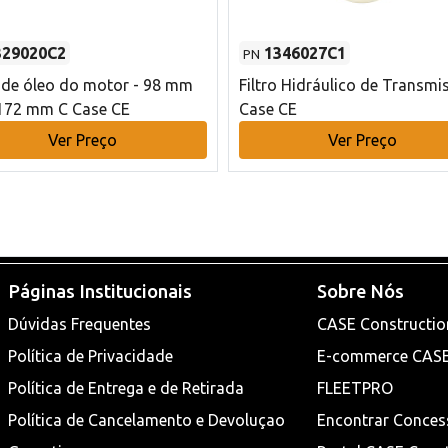
329020C2
1346027C1
PN
o de óleo do motor - 98 mm
Filtro Hidráulico de Transmi
172 mm C Case CE
Case CE
Ver Preço
Ver Preço
Páginas Institucionais
Sobre Nós
Dúvidas Frequentes
CASE Constructio
Política de Privacidade
E-commerce CAS
Política de Entrega e de Retirada
FLEETPRO
Política de Cancelamento e Devoluçao
Encontrar Conces