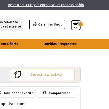
Insira o seu CEP para encontrar um concessionário
mo convidado
Carrinho Fácil
ou
cadastre-se
s em Oferta
Dúvidas Frequentes
Carregar lista de Excel
Adicionar Favorito
Compartilhar
mpativel com: