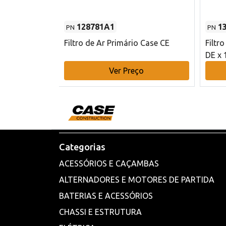
128781A1
1
PN
PN
l - 80 mm DE
Filtro de Ar Primário Case CE
Filtr
DE x 
o
Ver Preço
Categorias
ACESSÓRIOS E CAÇAMBAS
ALTERNADORES E MOTORES DE PARTIDA
BATERIAS E ACESSÓRIOS
CHASSI E ESTRUTURA