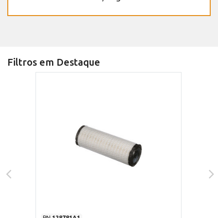
Filtros em Destaque
PN
128781A1