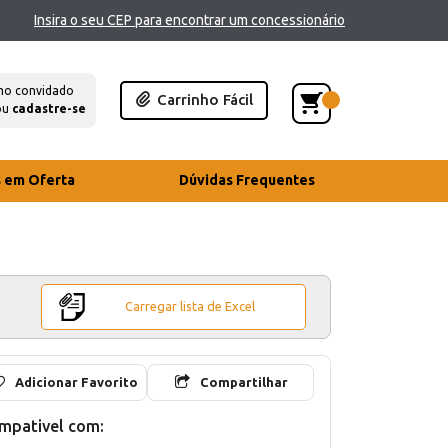
Insira o seu CEP para encontrar um concessionário
mo convidado
Carrinho Fácil
ou
cadastre-se
s em Oferta
Dúvidas Frequentes
Carregar lista de Excel
Adicionar Favorito
Compartilhar
mpativel com: