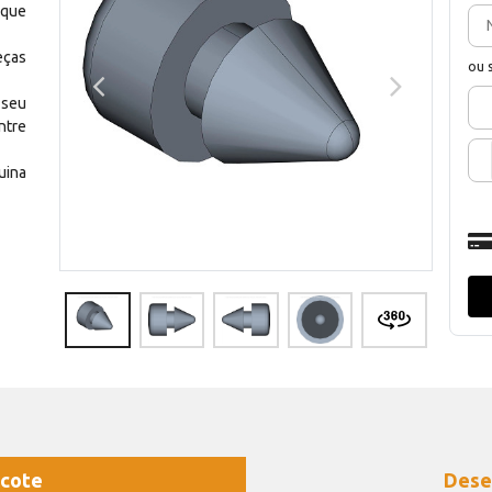
 que
eças
ou 
 seu
ntre
uina
cote
Dese