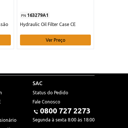
163279A1
48145970
PN
PN
ssão
Hydraulic Oil Filter Case CE
Filtro de com
x 75 mm L Ca
Ver Preço
V
SAC
n
Status do Pedido
E
Fale Conosco
0800 727 2273
Segunda à sexta 8:00 às 18:00
sionário