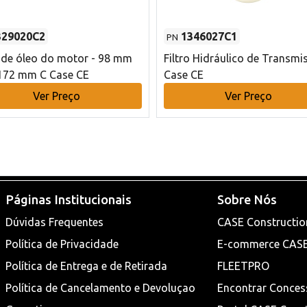
329020C2
1346027C1
PN
o de óleo do motor - 98 mm
Filtro Hidráulico de Transmi
172 mm C Case CE
Case CE
Ver Preço
Ver Preço
Páginas Institucionais
Sobre Nós
Dúvidas Frequentes
CASE Constructio
Política de Privacidade
E-commerce CAS
Política de Entrega e de Retirada
FLEETPRO
Política de Cancelamento e Devoluçao
Encontrar Conces