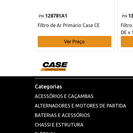
128781A1
1
PN
PN
l - 80 mm DE
Filtro de Ar Primário Case CE
Filtr
DE x 
o
Ver Preço
Categorias
ACESSÓRIOS E CAÇAMBAS
ALTERNADORES E MOTORES DE PARTIDA
BATERIAS E ACESSÓRIOS
CHASSI E ESTRUTURA