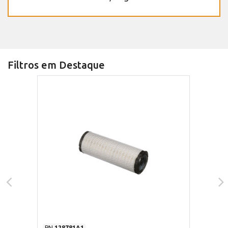
Filtros em Destaque
PN
128781A1