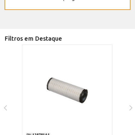
Filtros em Destaque
PN
128781A1