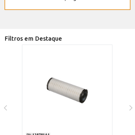
Filtros em Destaque
PN
128781A1