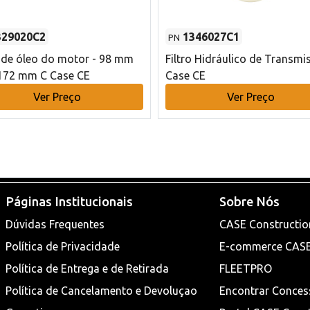
329020C2
1346027C1
PN
o de óleo do motor - 98 mm
Filtro Hidráulico de Transmi
172 mm C Case CE
Case CE
Ver Preço
Ver Preço
Páginas Institucionais
Sobre Nós
Dúvidas Frequentes
CASE Constructio
Política de Privacidade
E-commerce CAS
Política de Entrega e de Retirada
FLEETPRO
Política de Cancelamento e Devoluçao
Encontrar Conces