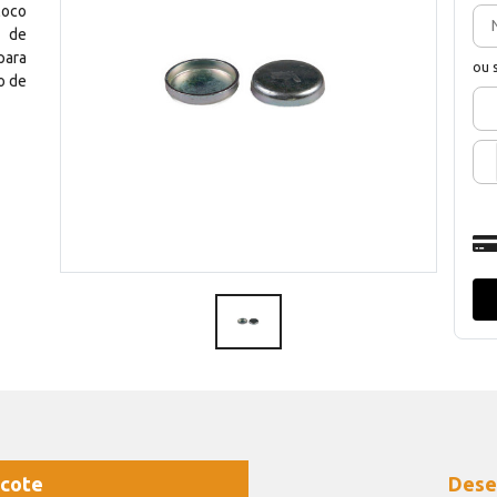
loco
o de
para
ou 
o de
cote
Dese