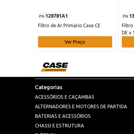
128781A1
1
PN
PN
l - 80 mm DE
Filtro de Ar Primário Case CE
Filtr
DE x 
o
Ver Preço
Categorias
ACESSÓRIOS E CAÇAMBAS
ALTERNADORES E MOTORES DE PARTIDA
BATERIAS E ACESSÓRIOS
CHASSI E ESTRUTURA