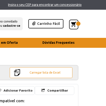
Insira o seu CEP para encontrar um concessionário
mo convidado
Carrinho Fácil
ou
cadastre-se
s em Oferta
Dúvidas Frequentes
Carregar lista de Excel
Adicionar Favorito
Compartilhar
mpativel com: