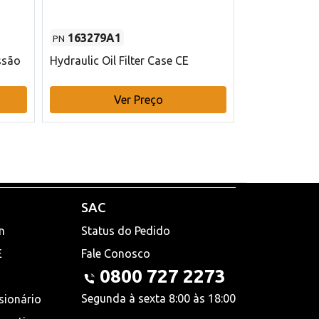
163279A1
48145970
PN
PN
ssão
Hydraulic Oil Filter Case CE
Filtro de com
x 75 mm L Ca
Ver Preço
V
SAC
n
Status do Pedido
E
Fale Conosco
0800 727 2273
Segunda à sexta 8:00 às 18:00
sionário