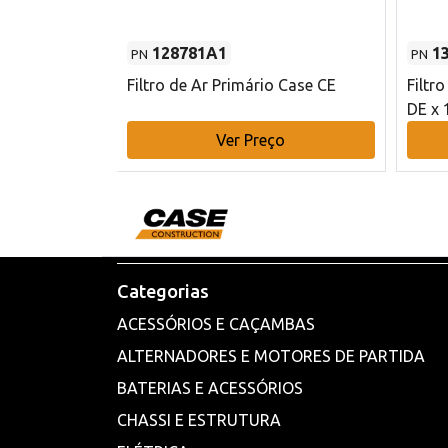
128781A1
1
PN
PN
l - 80 mm DE
Filtro de Ar Primário Case CE
Filtr
DE x 
o
Ver Preço
Categorias
ACESSÓRIOS E CAÇAMBAS
ALTERNADORES E MOTORES DE PARTIDA
BATERIAS E ACESSÓRIOS
CHASSI E ESTRUTURA