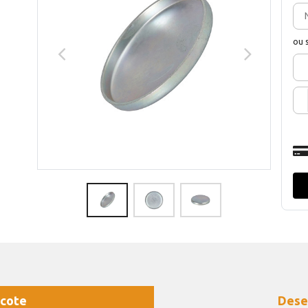
ou 
cote
Dese