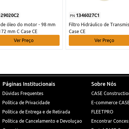
329020C2
1346027C1
PN
o de óleo do motor - 98 mm
Filtro Hidráulico de Transmi
172 mm C Case CE
Case CE
Ver Preço
Ver Preço
Páginas Institucionais
Sobre Nós
Dúvidas Frequentes
CASE Constructio
Política de Privacidade
E-commerce CAS
Política de Entrega e de Retirada
FLEETPRO
Política de Cancelamento e Devoluçao
Encontrar Conces