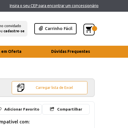
Insira o seu CEP para encontrar um concessionário
mo convidado
Carrinho Fácil
ou
cadastre-se
s em Oferta
Dúvidas Frequentes
Carregar lista de Excel
Adicionar Favorito
Compartilhar
mpativel com: