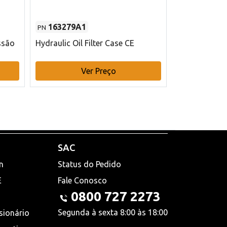
163279A1
48145970
PN
PN
ssão
Hydraulic Oil Filter Case CE
Filtro de com
x 75 mm L Ca
Ver Preço
V
SAC
n
Status do Pedido
E
Fale Conosco
0800 727 2273
Segunda à sexta 8:00 às 18:00
sionário