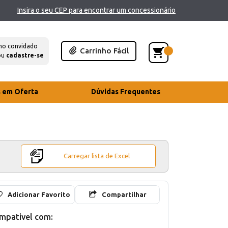
Insira o seu CEP para encontrar um concessionário
mo convidado
Carrinho Fácil
ou
cadastre-se
s em Oferta
Dúvidas Frequentes
Carregar lista de Excel
Adicionar Favorito
Compartilhar
mpativel com: