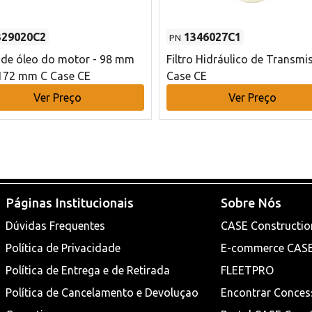
329020C2
1346027C1
PN
o de óleo do motor - 98 mm
Filtro Hidráulico de Transmi
172 mm C Case CE
Case CE
Ver Preço
Ver Preço
Páginas Institucionais
Sobre Nós
Dúvidas Frequentes
CASE Constructio
Política de Privacidade
E-commerce CAS
Política de Entrega e de Retirada
FLEETPRO
Política de Cancelamento e Devoluçao
Encontrar Conces