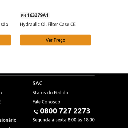
163279A1
48145970
PN
PN
ssão
Hydraulic Oil Filter Case CE
Filtro de com
x 75 mm L Ca
Ver Preço
V
SAC
n
Status do Pedido
E
Fale Conosco
0800 727 2273
Segunda à sexta 8:00 às 18:00
sionário