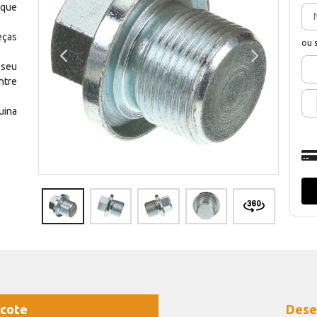
 que
eças
ou 
 seu
ntre
uina
cote
Dese