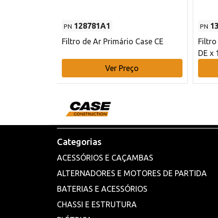
128781A1
1
PN
PN
l - 80 mm DE
Filtro de Ar Primário Case CE
Filtr
DE x 
o
Ver Preço
Categorias
ACESSÓRIOS E CAÇAMBAS
ALTERNADORES E MOTORES DE PARTIDA
BATERIAS E ACESSÓRIOS
CHASSI E ESTRUTURA