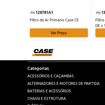
128781A1
1
PN
PN
l - 80 mm DE
Filtro de Ar Primário Case CE
Filtr
DE x 
o
Ver Preço
Categorias
ACESSÓRIOS E CAÇAMBAS
ALTERNADORES E MOTORES DE PARTIDA
BATERIAS E ACESSÓRIOS
CHASSI E ESTRUTURA