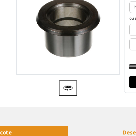
ou 
cote
Dese