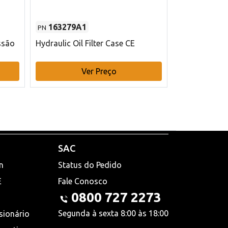
163279A1
48145970
PN
PN
ssão
Hydraulic Oil Filter Case CE
Filtro de com
x 75 mm L Ca
Ver Preço
V
SAC
n
Status do Pedido
E
Fale Conosco
0800 727 2273
Segunda à sexta 8:00 às 18:00
sionário