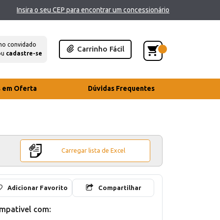
Insira o seu CEP para encontrar um concessionário
mo convidado
Carrinho Fácil
ou
cadastre-se
s em Oferta
Dúvidas Frequentes
Carregar lista de Excel
Adicionar Favorito
Compartilhar
mpativel com: