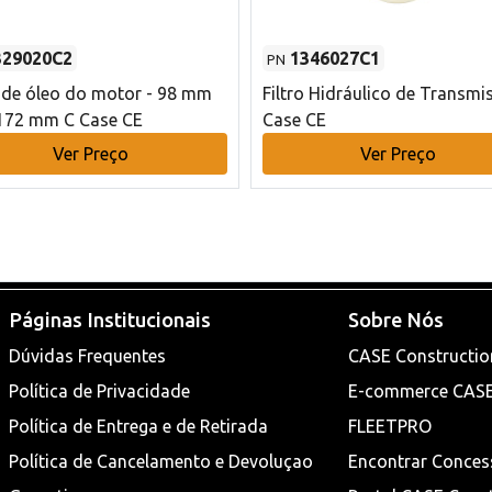
329020C2
1346027C1
PN
o de óleo do motor - 98 mm
Filtro Hidráulico de Transmi
172 mm C Case CE
Case CE
Ver Preço
Ver Preço
Páginas Institucionais
Sobre Nós
Dúvidas Frequentes
CASE Constructio
Política de Privacidade
E-commerce CAS
Política de Entrega e de Retirada
FLEETPRO
Política de Cancelamento e Devoluçao
Encontrar Conces