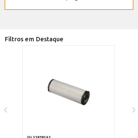
Filtros em Destaque
PN
128781A1