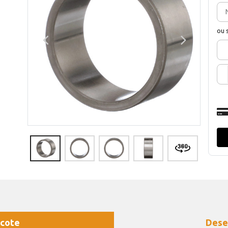
ou 
cote
Dese