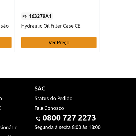
163279A1
48145970
PN
PN
ssão
Hydraulic Oil Filter Case CE
Filtro de com
x 75 mm L Ca
Ver Preço
V
SAC
n
Status do Pedido
E
Fale Conosco
0800 727 2273
Segunda à sexta 8:00 às 18:00
sionário