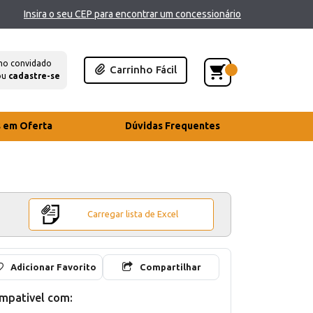
Insira o seu CEP para encontrar um concessionário
mo convidado
Carrinho Fácil
ou
cadastre-se
s em Oferta
Dúvidas Frequentes
Carregar lista de Excel
Adicionar Favorito
Compartilhar
mpativel com: