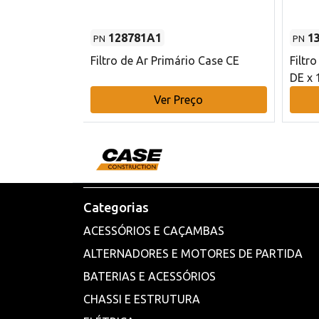
128781A1
1
PN
PN
l - 80 mm DE
Filtro de Ar Primário Case CE
Filtr
DE x 
o
Ver Preço
Categorias
ACESSÓRIOS E CAÇAMBAS
ALTERNADORES E MOTORES DE PARTIDA
BATERIAS E ACESSÓRIOS
CHASSI E ESTRUTURA