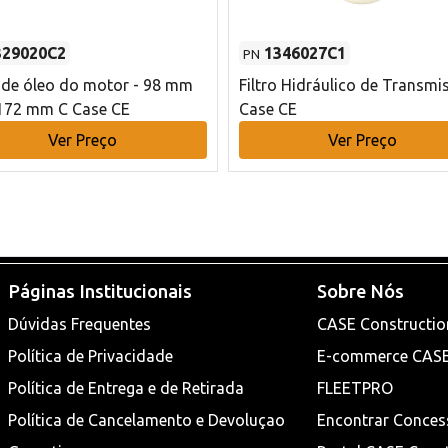
329020C2
1346027C1
PN
o de óleo do motor - 98 mm
Filtro Hidráulico de Transmi
172 mm C Case CE
Case CE
Ver Preço
Ver Preço
Páginas Institucionais
Sobre Nós
Dúvidas Frequentes
CASE Constructio
Política de Privacidade
E-commerce CAS
Política de Entrega e de Retirada
FLEETPRO
Política de Cancelamento e Devoluçao
Encontrar Conces