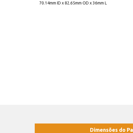
70.14mm ID x 82.65mm OD x 36mm L
Dimensões do Pa