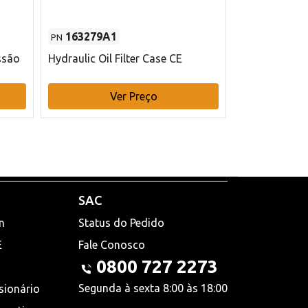
163279A1
48145970
PN
PN
ssão
Hydraulic Oil Filter Case CE
Filtro de com
x 75 mm L Ca
Ver Preço
V
SAC
n
Status do Pedido
E
Fale Conosco
0800 727 2273
Segunda à sexta 8:00 às 18:00
sionário