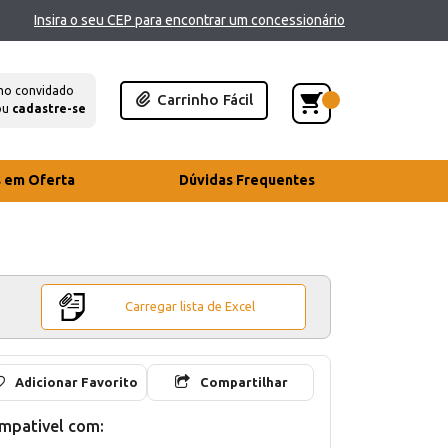
Insira o seu CEP para encontrar um concessionário
mo convidado
Carrinho Fácil
ou
cadastre-se
s em Oferta
Dúvidas Frequentes
Carregar lista de Excel
Adicionar Favorito
Compartilhar
mpativel com: