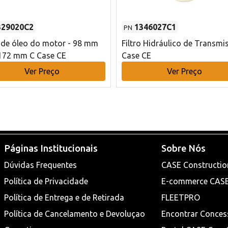
329020C2
1346027C1
PN
o de óleo do motor - 98 mm
Filtro Hidráulico de Transmi
172 mm C Case CE
Case CE
Ver Preço
Ver Preço
Páginas Institucionais
Sobre Nós
Dúvidas Frequentes
CASE Constructio
Política de Privacidade
E-commerce CAS
Política de Entrega e de Retirada
FLEETPRO
Política de Cancelamento e Devoluçao
Encontrar Conces