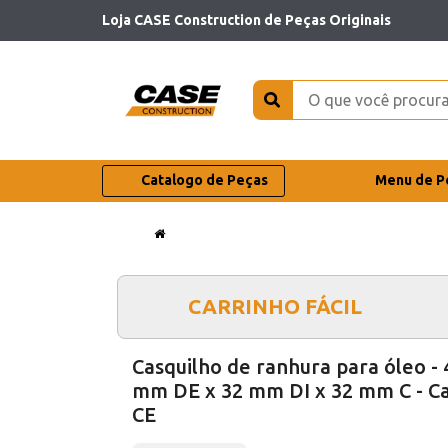
Loja CASE Construction de Peças Originais
Catalogo de Peças
Menu de P
CARRINHO FÁCIL
Casquilho de ranhura para óleo - 
mm DE x 32 mm DI x 32 mm C - C
CE