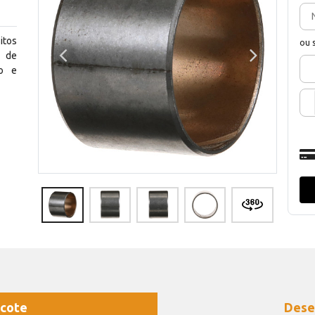
itos
ou 
e de
ho e
cote
Dese