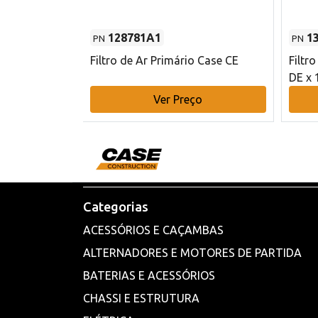
128781A1
1
PN
PN
l - 80 mm DE
Filtro de Ar Primário Case CE
Filtr
DE x 
o
Ver Preço
Categorias
ACESSÓRIOS E CAÇAMBAS
ALTERNADORES E MOTORES DE PARTIDA
BATERIAS E ACESSÓRIOS
CHASSI E ESTRUTURA