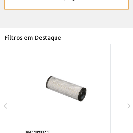
Filtros em Destaque
PN
128781A1