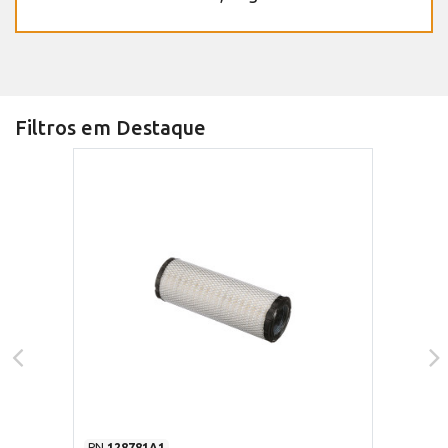
Filtros em Destaque
PN
128781A1