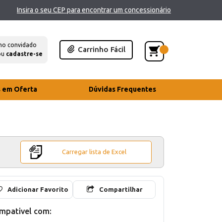
Insira o seu CEP para encontrar um concessionário
mo convidado
Carrinho Fácil
ou
cadastre-se
s em Oferta
Dúvidas Frequentes
Carregar lista de Excel
Adicionar Favorito
Compartilhar
mpativel com: