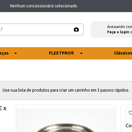
Nenhum concessionário selecionado
Acessando co
Faça o login
eças
FLEETPRO®
Clássico
Use sua lista de produtos para criar um carrinho em 3 passos rápidos.
E x
Co