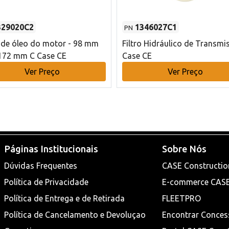
329020C2
1346027C1
PN
o de óleo do motor - 98 mm
Filtro Hidráulico de Transmi
172 mm C Case CE
Case CE
Ver Preço
Ver Preço
Páginas Institucionais
Sobre Nós
Dúvidas Frequentes
CASE Constructio
Política de Privacidade
E-commerce CAS
Política de Entrega e de Retirada
FLEETPRO
Política de Cancelamento e Devoluçao
Encontrar Conces