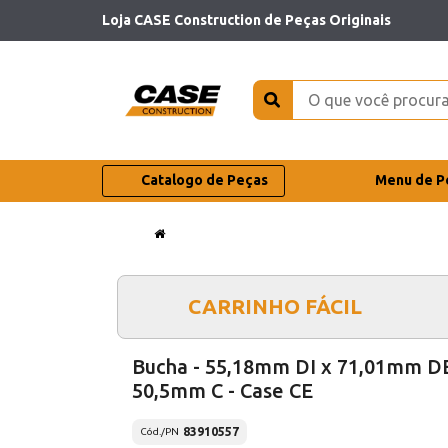
Loja CASE Construction de Peças Originais
Catalogo de Peças
Menu de P
CARRINHO FÁCIL
Bucha - 55,18mm DI x 71,01mm D
50,5mm C - Case CE
83910557
Cód./PN