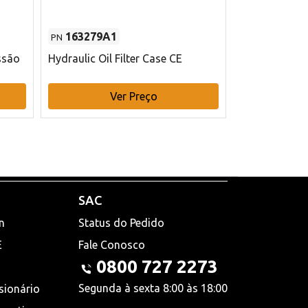
163279A1
48145970
PN
PN
ssão
Hydraulic Oil Filter Case CE
Filtro de com
x 75 mm L Ca
Ver Preço
V
SAC
n
Status do Pedido
E
Fale Conosco
0800 727 2273
Segunda à sexta 8:00 às 18:00
sionário