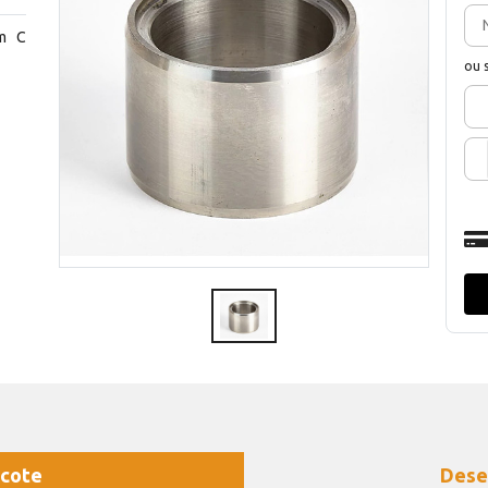
m C
ou 
cote
Dese