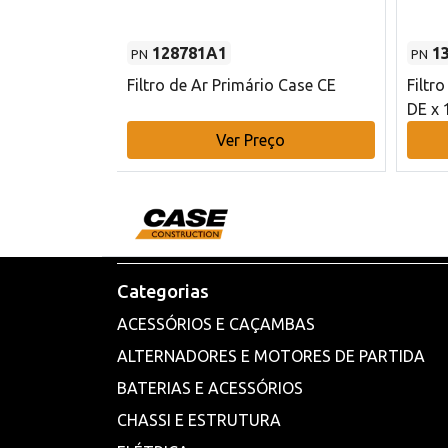
128781A1
1
PN
PN
l - 80 mm DE
Filtro de Ar Primário Case CE
Filtr
DE x 
o
Ver Preço
Categorias
ACESSÓRIOS E CAÇAMBAS
ALTERNADORES E MOTORES DE PARTIDA
BATERIAS E ACESSÓRIOS
CHASSI E ESTRUTURA