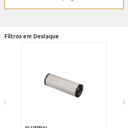
Filtros em Destaque
PN
128781A1