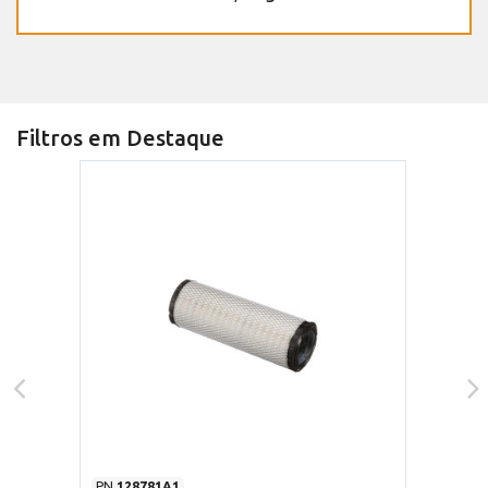
Filtros em Destaque
PN
128781A1