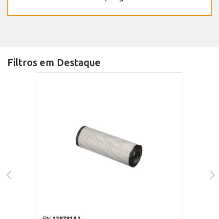
Filtros em Destaque
PN
128781A1