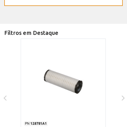
Filtros em Destaque
PN
128781A1