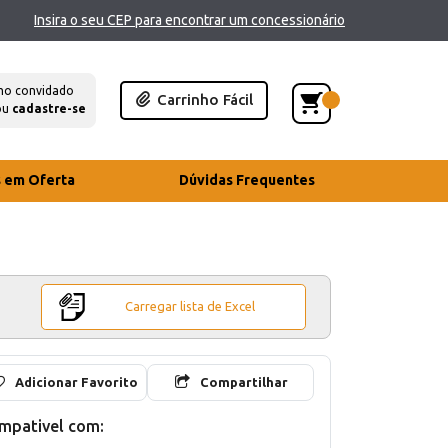
Insira o seu CEP para encontrar um concessionário
mo convidado
Carrinho Fácil
ou
cadastre-se
s em Oferta
Dúvidas Frequentes
Carregar lista de Excel
Adicionar Favorito
Compartilhar
mpativel com: