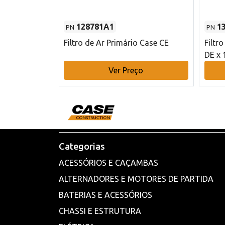
128781A1
1
PN
PN
l - 80 mm DE
Filtro de Ar Primário Case CE
Filtr
DE x 
o
Ver Preço
Categorias
ACESSÓRIOS E CAÇAMBAS
ALTERNADORES E MOTORES DE PARTIDA
BATERIAS E ACESSÓRIOS
CHASSI E ESTRUTURA