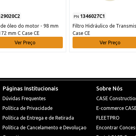
329020C2
1346027C1
PN
o de óleo do motor - 98 mm
Filtro Hidráulico de Transmi
172 mm C Case CE
Case CE
Ver Preço
Ver Preço
Páginas Institucionais
Sobre Nós
Dúvidas Frequentes
CASE Constructio
Política de Privacidade
E-commerce CAS
Política de Entrega e de Retirada
FLEETPRO
Política de Cancelamento e Devoluçao
Encontrar Conces