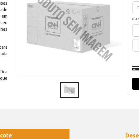
ssas
dade
e em
ou 
 seu
inas
para
cada
fica
 que
cote
Dese