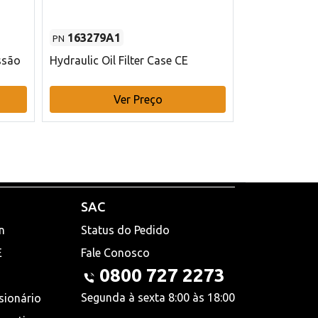
163279A1
48145970
PN
PN
ssão
Hydraulic Oil Filter Case CE
Filtro de com
x 75 mm L Ca
Ver Preço
V
SAC
n
Status do Pedido
E
Fale Conosco
0800 727 2273
Segunda à sexta 8:00 às 18:00
sionário