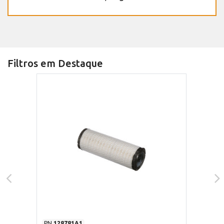
Filtros em Destaque
PN
128781A1