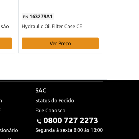
163279A1
48145970
PN
PN
ssão
Hydraulic Oil Filter Case CE
Filtro de com
x 75 mm L Ca
Ver Preço
V
SAC
n
Status do Pedido
E
Fale Conosco
0800 727 2273
Segunda à sexta 8:00 às 18:00
sionário