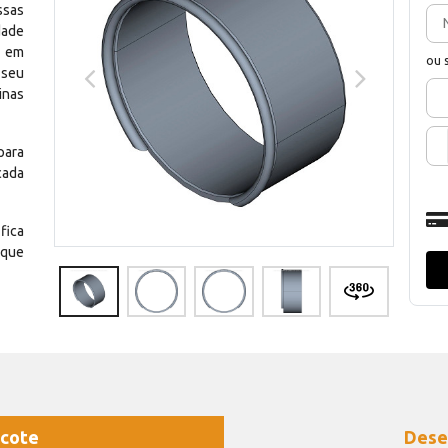
ssas
dade
e em
ou 
 seu
inas
para
cada
fica
 que
cote
Dese