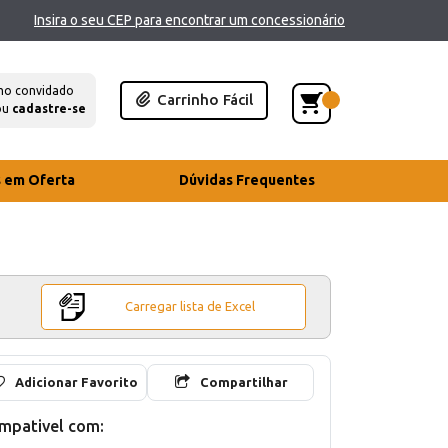
Insira o seu CEP para encontrar um concessionário
mo convidado
Carrinho Fácil
ou
cadastre-se
s em Oferta
Dúvidas Frequentes
Carregar lista de Excel
Adicionar Favorito
Compartilhar
mpativel com: