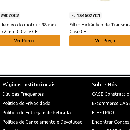
329020C2
1346027C1
PN
o de óleo do motor - 98 mm
Filtro Hidráulico de Transmi
172 mm C Case CE
Case CE
Ver Preço
Ver Preço
Páginas Institucionais
Sobre Nós
Dúvidas Frequentes
CASE Constructio
Política de Privacidade
E-commerce CAS
Política de Entrega e de Retirada
FLEETPRO
Política de Cancelamento e Devoluçao
Encontrar Conces