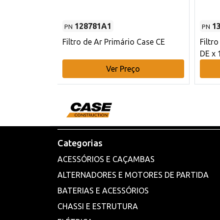
128781A1
1
PN
PN
l - 80 mm DE
Filtro de Ar Primário Case CE
Filtr
DE x 
o
Ver Preço
Categorias
ACESSÓRIOS E CAÇAMBAS
ALTERNADORES E MOTORES DE PARTIDA
BATERIAS E ACESSÓRIOS
CHASSI E ESTRUTURA